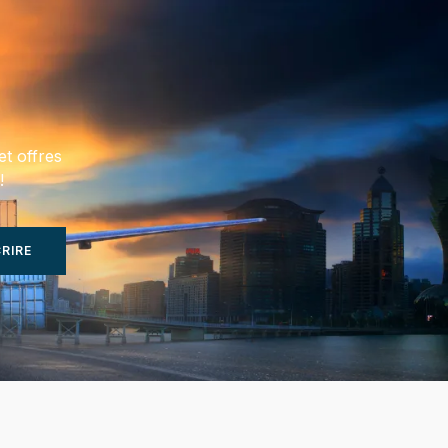
et offres
!
CRIRE