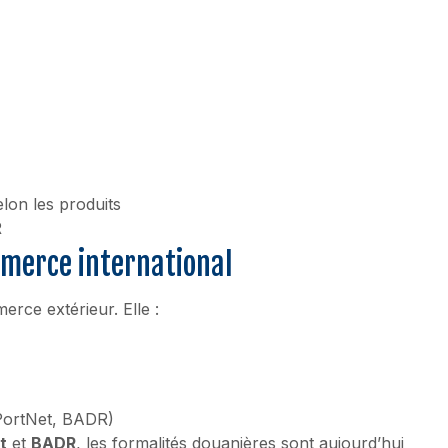
elon les produits
R
mmerce international
rce extérieur. Elle :
(PortNet, BADR)
t
et
BADR
, les formalités douanières sont aujourd’hui