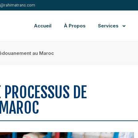
e@rahimatrans.com
Accueil
À Propos
Services
 dédouanement au Maroc
E PROCESSUS DE
 MAROC